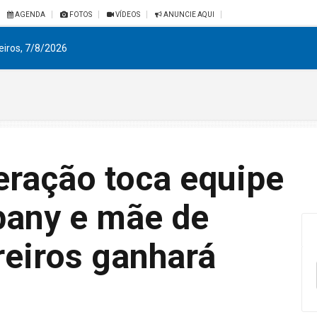
AGENDA
FOTOS
VÍDEOS
ANUNCIE AQUI
eiros, 7/8/2026
eração toca equipe
any e mãe de
reiros ganhará